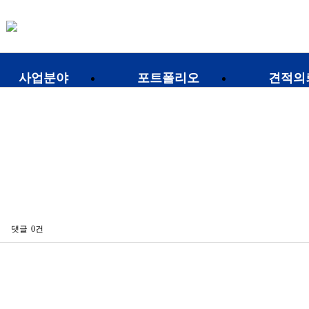
사업분야
포트폴리오
견적의
병원
약국
상업공간
주거공간
사무공간
댓글
0건
기타